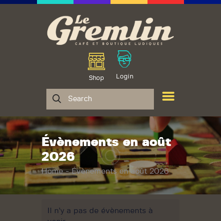
Le Gremlin
Café et Boutique Ludiques
Le Gremlin
Boutique de jeux
Login
Shop
Catalogue
Café ludique
Actualités
Contact
Évènements en août
2026
Home
Évènements en août 2026
Il n’y a pas de évènements à