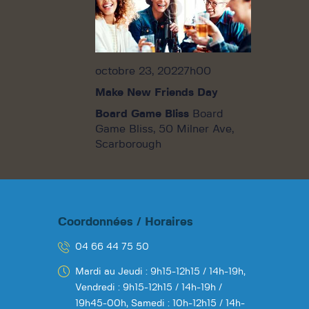
e
m
e
octobre 23, 20227h00
n
t
Make New Friends Day
s
Board Game Bliss
Board
Game Bliss, 50 Milner Ave,
Scarborough
Coordonnées / Horaires
04 66 44 75 50
Mardi au Jeudi : 9h15-12h15 / 14h-19h,
Vendredi : 9h15-12h15 / 14h-19h /
19h45-00h,
Samedi : 10h-12h15 / 14h-