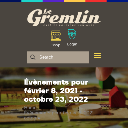
Le Gremlin
Café et Boutique Ludiques
Le Gremlin
Boutique de jeux
Login
Shop
Catalogue
Café ludique
Actualités
Contact
Évènements pour
février 8, 2021 -
octobre 23, 2022
Home
Évènements pour février 8, 2021 -
octobre...