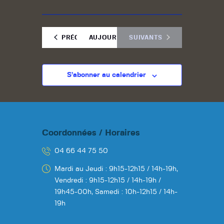
è
e
a
n
.
t
e
ÉVÈNEMENTS
ÉVÈNEMENTS
PRÉCÉDENTS
AUJOURD'HUI
SUIVANTS
i
m
e
o
n
n
t
S’abonner au calendrier
d
e
v
u
Coordonnées / Horaires
e
s
04 66 44 75 50
É
Mardi au Jeudi : 9h15-12h15 / 14h-19h,
v
Vendredi : 9h15-12h15 / 14h-19h /
19h45-00h,
Samedi : 10h-12h15 / 14h-
è
19h
n
e